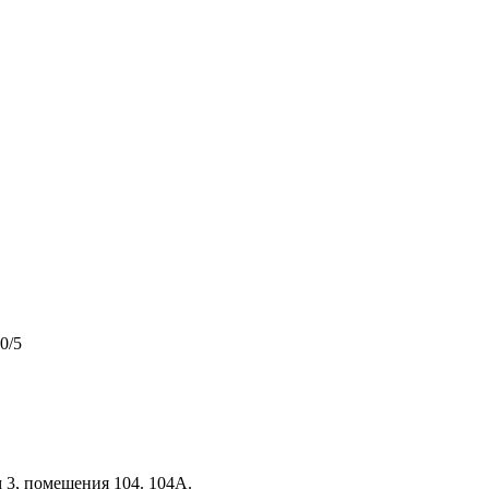
0/5
м 3, помещения 104. 104А.