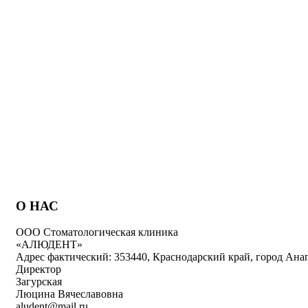
parturie
nontin
О НАС
ООО Стоматологическая клиника
«АЛЮДЕНТ»
Адрес фактический: 353440, Краснодарский край, город Анап
Директор
Загурская
Люцина Вячеславовна
aludent@mail.ru