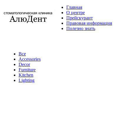
Главная
О центре
Прейскурант
Правовая информация
Полезно знать
Все
Accessories
Decor
Furniture
Kitchen
Lighting
Accessories
Accessories
Imperdiet
Potenti
parturient
mauris a